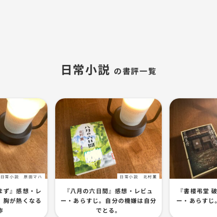
日常小説
日常小説
原田マハ
日常小説
北村薫
まず』感想・レ
『八月の六日間』感想・レビュ
『書楼弔堂 
。胸が熱くなる
ー・あらすじ。自分の機嫌は自分
ー・あらすじ
作
でとる。