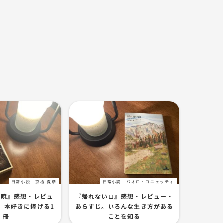
日常小説
京極 夏彦
日常小説
パオロ・コニェッティ
破暁』感想・レビュ
『帰れない山』感想・レビュー・
。本好きに捧げる1
あらすじ。いろんな生き方がある
冊
ことを知る