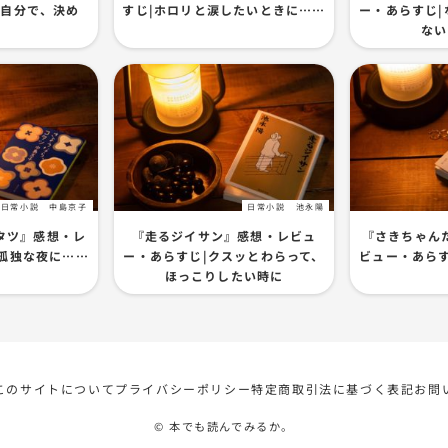
｜自分で、決め
すじ|ホロリと涙したいときに……
ー・あらすじ
。
ない
日常小説
中島京子
日常小説
池永陽
タツ』感想・レ
『走るジイサン』感想・レビュ
『さきちゃん
孤独な夜に……
ー・あらすじ|クスッとわらって、
ビュー・あら
ほっこりしたい時に
このサイトについて
プライバシーポリシー
特定商取引法に基づく表記
お問
© 本でも読んでみるか。