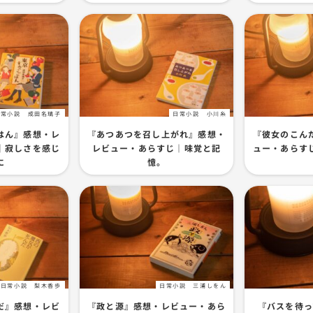
日常小説
成田名璃子
日常小説
小川糸
はん』感想・レ
『あつあつを召し上がれ』感想・
『彼女のこん
｜寂しさを感じ
レビュー・あらすじ｜味覚と記
ュー・あらす
に
憶。
日常小説
梨木香歩
日常小説
三浦しをん
だ』感想・レビ
『政と源』感想・レビュー・あら
『バスを待っ