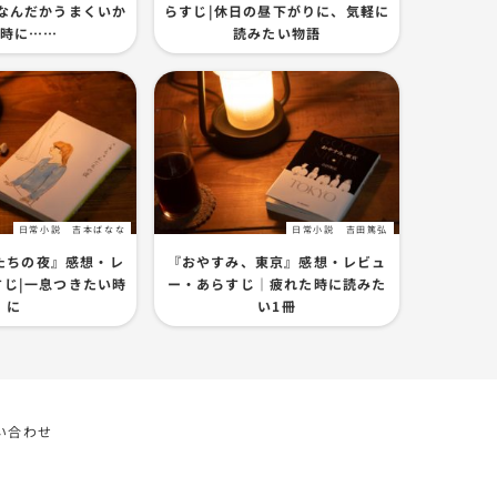
|なんだかうまくいか
らすじ|休日の昼下がりに、気軽に
時に……
読みたい物語
日常小説
吉本ばなな
日常小説
吉田篤弘
たちの夜』感想・レ
『おやすみ、東京』感想・レビュ
すじ|一息つきたい時
ー・あらすじ｜疲れた時に読みた
に
い1冊
い合わせ