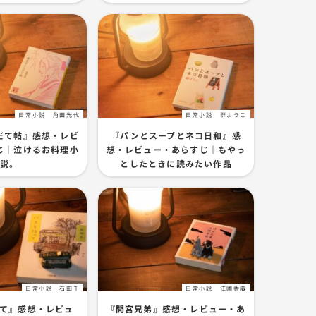
日常小説
角田光代
日常小説
群ようこ
だて帖』感想・レビ
『パンとスープとネコ日和』感
じ｜泣けるお料理小
想・レビュー・あらすじ｜もやっ
説。
としたときに読みたい作品
日常小説
石田千
日常小説
江國香織
て』感想・レビュ
『間宮兄弟』感想・レビュー・あ