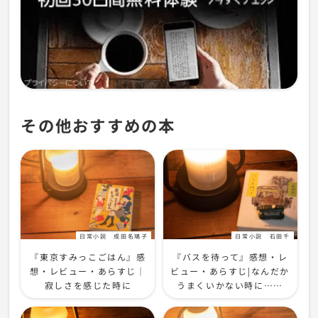
その他おすすめの本
日常小説
成田名璃子
日常小説
石田千
『東京すみっこごはん』感
『バスを待って』感想・レ
想・レビュー・あらすじ｜
ビュー・あらすじ|なんだか
寂しさを感じた時に
うまくいかない時に……