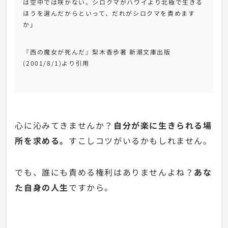
は空中では咲かない。シロクマがハワイより北極で生きる
ほうを選んだからといって、だれがシロクマを責めます
か」
『西の魔女が死んだ』梨木香歩著
新潮文庫
出版
(2001/8/1)
より引用
心に沁みてきませんか？
自分が楽に生きられる場
所を求める。
すこしコツがいるかもしれません。
でも、誰にも責める権利はありませんよね？
あな
た自身の人生
ですから。