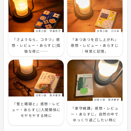
日常小説
中島京子
日常小説
小川糸
『さようなら、コタツ』感
『あつあつを召し上がれ』
想・レビュー・あらすじ|孤
感想・レビュー・あらすじ
独な夜に……
｜味覚と記憶。
日常小説
梨木香歩
日常小説
梨木香歩
『雪と珊瑚と』感想・レビ
『家守綺譚』感想・レビュ
ュー・あらすじ|人間関係に
ー・あらすじ。自然の中で
モヤモヤする時に
ゆっくり過ごしたい時に