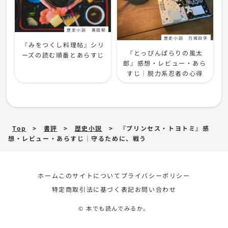
歴史小説
髙田郁
歴史小説
万城目学
『みをつくし料理帖』シリ
『とっぴんぱらりの風太
ーズの読む順番とあらすじ
郎』感想・レビュー・あら
すじ｜脱力系忍者の心得
Top
>
書評
>
歴史小説
>
『プリンセス・トヨトミ』感
想・レビュー・あらすじ｜守るために、戦う
ホーム
このサイトについて
プライバシーポリシー
特定商取引法に基づく表記
お問い合わせ
© 本でも読んでみるか。