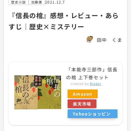
2021.12.7
歴史小説
加藤廣
『信長の棺』感想・レビュー・あら
すじ｜歴史×ミステリー
田中 くま
「本能寺三部作」信長
の棺 上下巻セット
created by
Rinker
Amazon
楽天市場
Yahooショッピン
グ