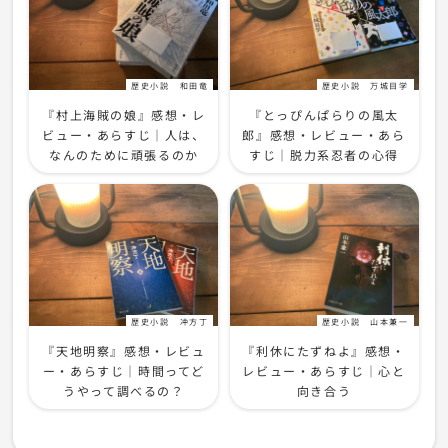
歴史小説
和田竜
歴史小説
万城目学
『村上海賊の娘』感想・レ
『とっぴんぱらりの風太
ビュー・あらすじ｜人は、
郎』感想・レビュー・あら
なんのために頑張るのか
すじ｜脱力系忍者の心得
歴史小説
冲方丁
歴史小説
山本兼一
『天地明察』感想・レビュ
『利休にたずねよ』感想・
ー・あらすじ｜時間ってど
レビュー・あらすじ｜心と
うやって調べるの？
向き合う