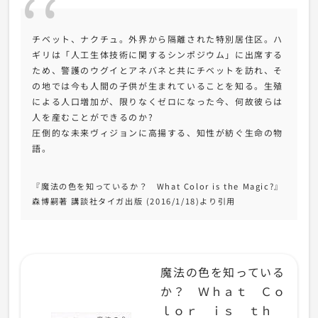
チベット、ナクチュ。外界から隔離された特別居住区。ハ
ギリは「人工生体技術に関するシンポジウム」に出席する
ため、警護のウグイとアネバネと共にチベットを訪れ、そ
の地では今も人間の子供が生まれていることを知る。生殖
による人口増加が、限りなくゼロになった今、何故彼らは
人を産むことができるのか?
圧倒的な未来ヴィジョンに高揚する、知性が紡ぐ生命の物
語。
『魔法の色を知っているか？ What Color is the Magic?』
森博嗣著 講談社タイガ出版 (2016/1/18)より引用
魔法の色を知っている
か？ Ｗｈａｔ Ｃｏ
ｌｏｒ ｉｓ ｔｈ