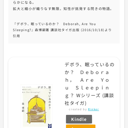
らかになる。
拡大と縮小が織りなす無限。知性が挑発する閃きの物語。
『デボラ、眠っているのか？ Deborah, Are You
Sleeping?』森博嗣著 講談社タイガ出版 (2016/10/18)より
引用
デボラ、眠っているの
か？ Ｄｅｂｏｒａ
ｈ， Ａｒｅ Ｙｏ
ｕ Ｓｌｅｅｐｉｎ
ｇ？ Wシリーズ (講談
社タイガ)
created by
Rinker
Kindle