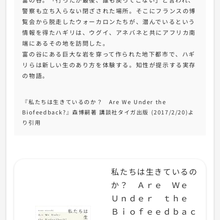
警察も立ち入らない閉ざされた場所。そこにフランスの博
覧会から脱走したウォーカロンたちが、潜んでいるという
情報を得たハギリは、ウグイ、アネバネと共にアフリカ南
端にあるその地を訪問した。
富の谷にある巨大な岩を穿って作られた地下都市で、ハギ
リらは新しい生のあり方を体験する。知性が提示する実存
の物語。
『私たちは生きているのか？ Are We Under the
Biofeedback?』森博嗣著 講談社タイガ出版 (2017/2/20)よ
り引用
私たちは生きているの
か？ Ａｒｅ Ｗｅ
Ｕｎｄｅｒ ｔｈｅ
Ｂｉｏｆｅｅｄｂａｃ