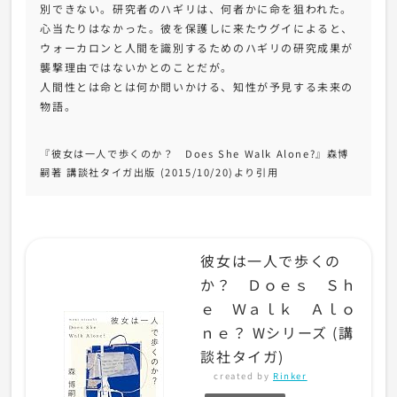
別できない。研究者のハギリは、何者かに命を狙われた。
心当たりはなかった。彼を保護しに来たウグイによると、
ウォーカロンと人間を識別するためのハギリの研究成果が
襲撃理由ではないかとのことだが。
人間性とは命とは何か問いかける、知性が予見する未来の
物語。
『彼女は一人で歩くのか？ Does She Walk Alone?』森博
嗣著 講談社タイガ出版 (2015/10/20)より引用
彼女は一人で歩くの
か？ Ｄｏｅｓ Ｓｈ
ｅ Ｗａｌｋ Ａｌｏ
ｎｅ？ Wシリーズ (講
談社タイガ)
created by
Rinker