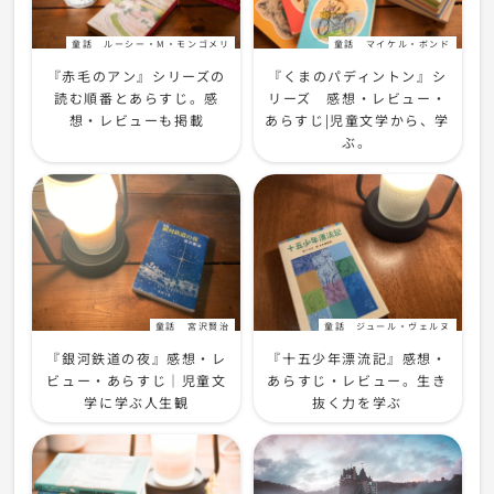
童話
ルーシー・M・モンゴメリ
童話
マイケル・ボンド
『赤毛のアン』シリーズの
『くまのパディントン』シ
読む順番とあらすじ。感
リーズ 感想・レビュー・
想・レビューも掲載
あらすじ|児童文学から、学
ぶ。
童話
宮沢賢治
童話
ジュール・ヴェルヌ
『銀河鉄道の夜』感想・レ
『十五少年漂流記』感想・
ビュー・あらすじ｜児童文
あらすじ・レビュー。生き
学に学ぶ人生観
抜く力を学ぶ